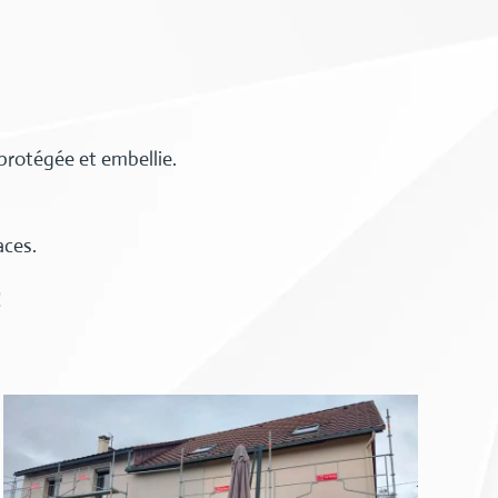
 protégée et embellie.
aces.
!